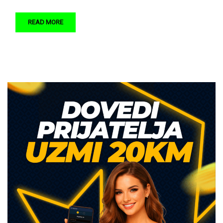
READ MORE