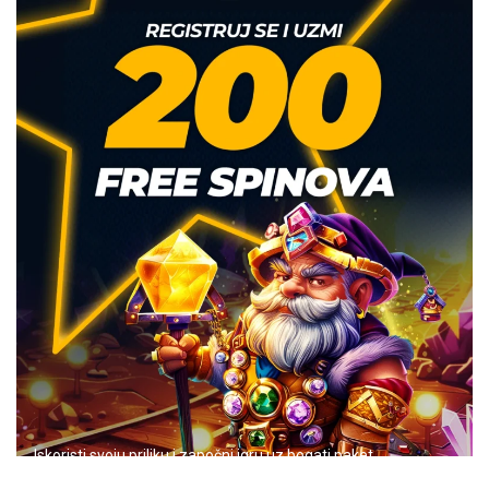
Iskoristi svoju priliku i započni igru uz bogati paket
dobrodošlice!