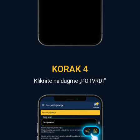
KORAK 4
Kliknite na dugme „POTVRDI“