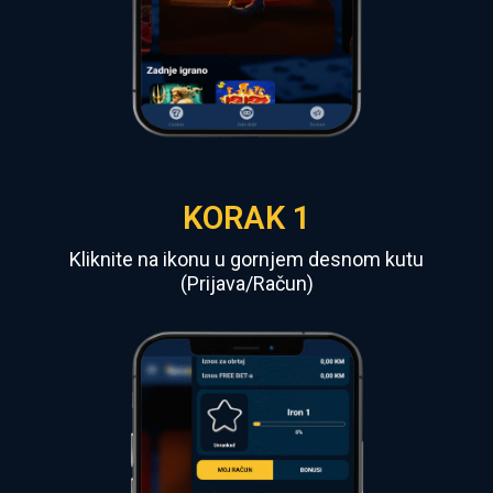
KORAK 1
Kliknite na ikonu u gornjem desnom kutu
(Prijava/Račun)