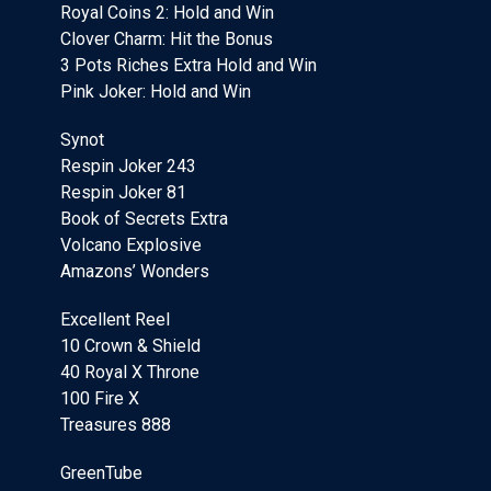
Royal Coins 2: Hold and Win
Clover Charm: Hit the Bonus
3 Pots Riches Extra Hold and Win
Pink Joker: Hold and Win
Synot
Respin Joker 243
Respin Joker 81
Book of Secrets Extra
Volcano Explosive
Amazons’ Wonders
Excellent Reel
10 Crown & Shield
40 Royal X Throne
100 Fire X
Treasures 888
GreenTube