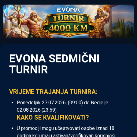
EVONA SEDMIČNI
TURNIR
VRIJEME TRAJANJA TURNIRA:
Ponedeljak 27.07.2026. (09:00) do Nedjelje
02.08.2026.(23:59).
KAKO SE KVALIFIKOVATI?
U promociji mogu učestvovati osobe iznad 18
godina koji imaju aktivan/verifikovan korisnički