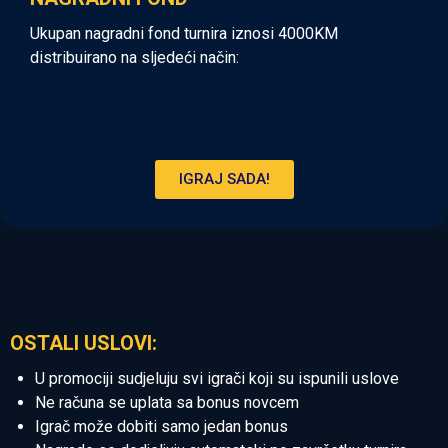
Ukupan nagradni fond turnira iznosi 4000KM
distribuirano na sljedeći način:
IGRAJ SADA!
OSTALI USLOVI:
U promociji sudjeluju svi igrači koji su ispunili uslove
Ne računa se uplata sa bonus novcem
Igrač može dobiti samo jedan bonus